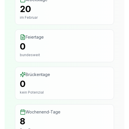
20
im Februar
Feiertage
0
bundesweit
Brückentage
0
kein Potenzial
Wochenend-Tage
8